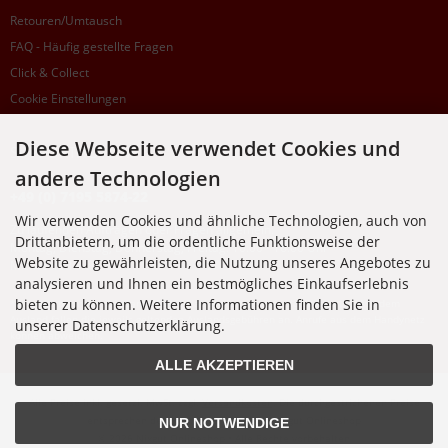
Retouren/Umtausch
FAQ - Häufig gestellte Fragen
Click & Collect
Cookie Einstellungen
Diese Webseite verwendet Cookies und
SUPPORTHOTLINE
andere Technologien
+49 (0) 7195 5874-22
Wir verwenden Cookies und ähnliche Technologien, auch von
Zu laufenden Aufträgen oder Fragen allgemein:
Drittanbietern, um die ordentliche Funktionsweise der
Montag, Dienstag, Donnerstag, Freitag: 10:00 - 16:00 Uhr
Website zu gewährleisten, die Nutzung unseres Angebotes zu
Mittwoch: 10:00 - 18:00 Uhr
analysieren und Ihnen ein bestmögliches Einkaufserlebnis
bieten zu können. Weitere Informationen finden Sie in
* Kosten: normaler Ortstarif DE, mit Flatratevertrag natürlich kostenlos. Aus dem
Ausland fallen die jeweils geltenden Auslandsgebühren an. Anrufe aus dem Handynetz
unserer Datenschutzerklärung.
können abweichen.
ALLE AKZEPTIEREN
Alle Preise inkl. gesetzl. MwSt. zzgl.
Versandkosten
. Die durchgestrichenen Preise
entsprechen dem bisherigen Preis bei Nixgut Onlineshop
NUR NOTWENDIGE
© 2026 Nixgut Onlineshop • Alle Rechte vorbehalten