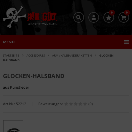
0
0
MENÜ
STARTSEITE
ACCESSOIRES
ARM-/HALSBÄNDER/-KETTEN
GLOCKEN-
HALSBAND
GLOCKEN-HALSBAND
aus Kunstleder
Art.Nr.:
52212
Bewertungen:
(0)