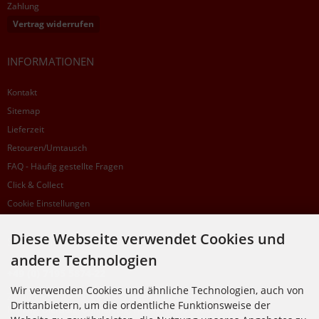
Zahlung
Vertrag widerrufen
INFORMATIONEN
Kontakt
Sitemap
Lieferzeit
Retouren/Umtausch
FAQ - Häufig gestellte Fragen
Click & Collect
Cookie Einstellungen
Diese Webseite verwendet Cookies und
SUPPORTHOTLINE
andere Technologien
+49 (0) 7195 5874-22
Wir verwenden Cookies und ähnliche Technologien, auch von
Zu laufenden Aufträgen oder Fragen allgemein:
Drittanbietern, um die ordentliche Funktionsweise der
Montag, Dienstag, Donnerstag, Freitag: 10:00 - 16:00 Uhr