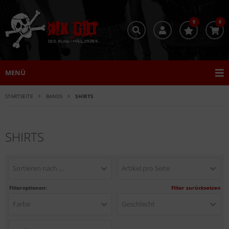
0
0
MENÜ
STARTSEITE
BANDS
SHIRTS
SHIRTS
Sortieren nach ...
Artikel pro Seite
Filteroptionen:
Filter zurücksetzen
Farbe
Geschlecht