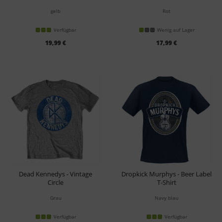
T-Shirt
gelb
Rot
Verfügbar
Wenig auf Lager
19,99 €
17,99 €
Dead Kennedys - Vintage
Dropkick Murphys - Beer Label
Circle
T-Shirt
T-Shirt
Grau
Navy blau
Verfügbar
Verfügbar