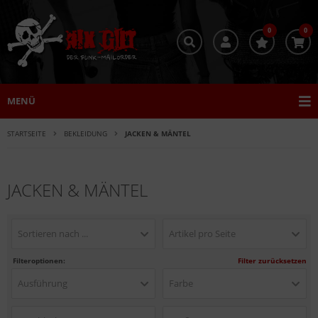
0
0
MENÜ
STARTSEITE
BEKLEIDUNG
JACKEN & MÄNTEL
JACKEN & MÄNTEL
Sortieren nach ...
Artikel pro Seite
Filteroptionen:
Filter zurücksetzen
Ausführung
Farbe