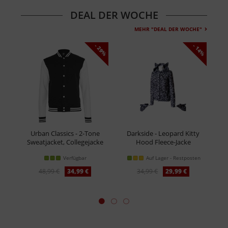
DEAL DER WOCHE
MEHR "DEAL DER WOCHE"
- 29%
- 14%
Urban Classics - 2-Tone
Darkside - Leopard Kitty
Sweatjacket, Collegejacke
Hood Fleece-Jacke
Verfügbar
Auf Lager - Restposten
48,99 €
34,99 €
34,99 €
29,99 €