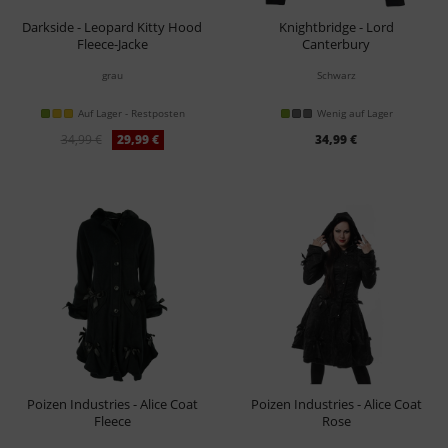
Darkside - Leopard Kitty Hood
Knightbridge - Lord
Fleece-Jacke
Canterbury
Jacke
grau
Schwarz
Auf Lager - Restposten
Wenig auf Lager
34,99 €
29,99 €
34,99 €
Poizen Industries - Alice Coat
Poizen Industries - Alice Coat
Fleece
Rose
Mantel
Mantel