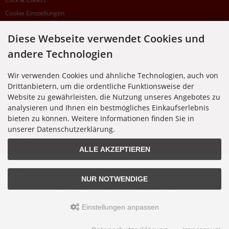
Cookie Einstellungen
Diese Webseite verwendet Cookies und
SUPPORTHOTLINE
andere Technologien
+49 (0) 7195 5874-22
Wir verwenden Cookies und ähnliche Technologien, auch von
Zu laufenden Aufträgen oder Fragen allgemein:
Drittanbietern, um die ordentliche Funktionsweise der
Montag, Dienstag, Donnerstag, Freitag: 10:00 - 16:00 Uhr
Website zu gewährleisten, die Nutzung unseres Angebotes zu
Mittwoch: 10:00 - 18:00 Uhr
analysieren und Ihnen ein bestmögliches Einkaufserlebnis
bieten zu können. Weitere Informationen finden Sie in
* Kosten: normaler Ortstarif DE, mit Flatratevertrag natürlich kostenlos. Aus dem
Ausland fallen die jeweils geltenden Auslandsgebühren an. Anrufe aus dem Handynetz
unserer Datenschutzerklärung.
können abweichen.
ALLE AKZEPTIEREN
Alle Preise inkl. gesetzl. MwSt. zzgl.
Versandkosten
. Die durchgestrichenen Preise
entsprechen dem bisherigen Preis bei Nixgut Onlineshop
NUR NOTWENDIGE
© 2026 Nixgut Onlineshop • Alle Rechte vorbehalten
modified eCommerce Shopsoftware © 2009-2026 • Design & Programmierung Rehm
Webdesign
Einstellungen anpassen