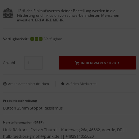
12 % des Einkaufswertes deiner Bestellung werden in die
Förderung und Inklusion von schwerbehinderten Menschen
investiert.
ERFAHRE MEHR
Verfügbarkeit:
Verfügbar
Anzahl
IN DEN WARENKORB
Artikeldatenblatt drucken
Produktbeschreibung
Button 25mm Stoppt Rassismus
Herstellerangaben (GPSR)
Hulk Räckorz - Fratz A.Thum || Kurierweg 26a, 46562, Voerde, DE ||
hulk-raeckorz-gmbh@punk.de || +492814055620