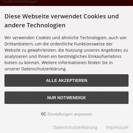
Cookie Einstellungen
Diese Webseite verwendet Cookies und
SUPPORTHOTLINE
andere Technologien
+49 (0) 7195 5874-22
Wir verwenden Cookies und ähnliche Technologien, auch von
Zu laufenden Aufträgen oder Fragen allgemein:
Drittanbietern, um die ordentliche Funktionsweise der
Montag, Dienstag, Donnerstag, Freitag: 10:00 - 16:00 Uhr
Website zu gewährleisten, die Nutzung unseres Angebotes zu
Mittwoch: 10:00 - 18:00 Uhr
analysieren und Ihnen ein bestmögliches Einkaufserlebnis
bieten zu können. Weitere Informationen finden Sie in
* Kosten: normaler Ortstarif DE, mit Flatratevertrag natürlich kostenlos. Aus dem
Ausland fallen die jeweils geltenden Auslandsgebühren an. Anrufe aus dem Handynetz
unserer Datenschutzerklärung.
können abweichen.
ALLE AKZEPTIEREN
Alle Preise inkl. gesetzl. MwSt. zzgl.
Versandkosten
. Die durchgestrichenen Preise
entsprechen dem bisherigen Preis bei Nixgut Onlineshop
NUR NOTWENDIGE
© 2026 Nixgut Onlineshop • Alle Rechte vorbehalten
modified eCommerce Shopsoftware © 2009-2026 • Design & Programmierung Rehm
Webdesign
Einstellungen anpassen
Datenschutzerklärung
Impressum