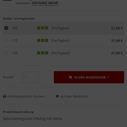
investiert.
ERFAHRE MEHR
Größe / Verfügbarkeit
100
[Verfügbar]
21,99 €
115
[Verfügbar]
21,99 €
130
[Verfügbar]
21,99 €
Anzahl
IN DEN WARENKORB
Artikeldatenblatt drucken
Produktbeschreibung
Spitznietengürtel 3 Reihig mit Kette