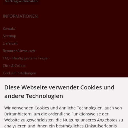
Vertrag widerrufen
INFORMATIONEN
Kontakt
Sitemap
Lieferzeit
Retouren/Umtausch
FAQ - Häufig gestellte Fragen
Click & Collect
Cookie Einstellungen
Diese Webseite verwendet Cookies und
SUPPORTHOTLINE
andere Technologien
+49 (0) 7195 5874-22
Wir verwenden Cookies und ähnliche Technologien, auch von
Zu laufenden Aufträgen oder Fragen allgemein:
Drittanbietern, um die ordentliche Funktionsweise der
Montag, Dienstag, Donnerstag, Freitag: 10:00 - 16:00 Uhr
Website zu gewährleisten, die Nutzung unseres Angebotes zu
Mittwoch: 10:00 - 18:00 Uhr
analysieren und Ihnen ein bestmögliches Einkaufserlebnis