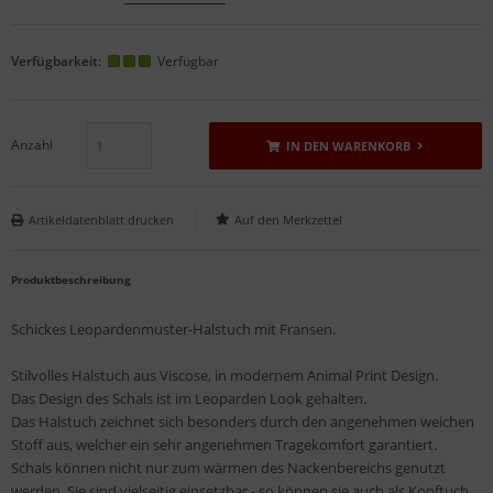
Verfügbarkeit:
Verfügbar
Anzahl
IN DEN WARENKORB
Artikeldatenblatt drucken
Produktbeschreibung
Schickes Leopardenmuster-Halstuch mit Fransen.
Stilvolles Halstuch aus Viscose, in modernem Animal Print Design.
Das Design des Schals ist im Leoparden Look gehalten.
Das Halstuch zeichnet sich besonders durch den angenehmen weichen
Stoff aus, welcher ein sehr angenehmen Tragekomfort garantiert.
Schals können nicht nur zum wärmen des Nackenbereichs genutzt
werden. Sie sind vielseitig einsetzbar - so können sie auch als Kopftuch