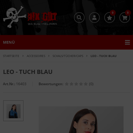
0
0
MENÜ
STARTSEITE
ACCESSOIRES
SCHALS/TÜCHER/CAPS
LEO - TUCH BLAU
LEO - TUCH BLAU
Art.Nr.:
16403
Bewertungen:
(0)