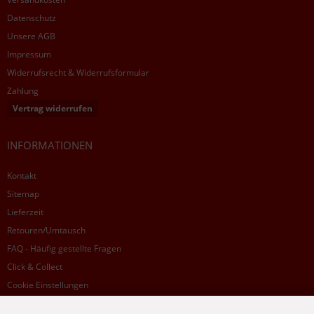
Datenschutz
Unsere AGB
Impressum
Widerrufsrecht & Widerrufsformular
Zahlung
Vertrag widerrufen
INFORMATIONEN
Kontakt
Sitemap
Lieferzeit
Retouren/Umtausch
FAQ - Häufig gestellte Fragen
Click & Collect
Cookie Einstellungen