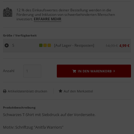
12 % des Einkaufswertes deiner Bestellung werden in die
Förderung und Inklusion von schwerbehinderten Menschen
investiert.
ERFAHRE MEHR
Größe / Verfügbarkeit
S
[Auf Lager - Restposten]
14,99 €
4,99 €
Anzahl
IN DEN WARENKORB
Artikeldatenblatt drucken
Produktbeschreibung
Schwarzes T-Shirt mit Siebdruck auf der Vorderseite.
Motiv: Schriftzug "Anitfa Warriors"