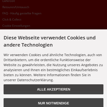
Lieferzeit
Retouren/Umtausch
FAQ - Häufig gestellte Fragen
Click & Collect
Cookie Einstellungen
Diese Webseite verwendet Cookies und
SUPPORTHOTLINE
andere Technologien
+49 (0) 7195 5874-22
Wir verwenden Cookies und ähnliche Technologien, auch von
Zu laufenden Aufträgen oder Fragen allgemein:
Drittanbietern, um die ordentliche Funktionsweise der
Montag, Dienstag, Donnerstag, Freitag: 10:00 - 16:00 Uhr
Website zu gewährleisten, die Nutzung unseres Angebotes zu
Mittwoch: 10:00 - 18:00 Uhr
analysieren und Ihnen ein bestmögliches Einkaufserlebnis
bieten zu können. Weitere Informationen finden Sie in
* Kosten: normaler Ortstarif DE, mit Flatratevertrag natürlich kostenlos. Aus dem
Ausland fallen die jeweils geltenden Auslandsgebühren an. Anrufe aus dem Handynetz
unserer Datenschutzerklärung.
können abweichen.
ALLE AKZEPTIEREN
Alle Preise inkl. gesetzl. MwSt. zzgl.
Versandkosten
. Die durchgestrichenen Preise
entsprechen dem bisherigen Preis bei Nixgut Onlineshop
NUR NOTWENDIGE
© 2026 Nixgut Onlineshop • Alle Rechte vorbehalten