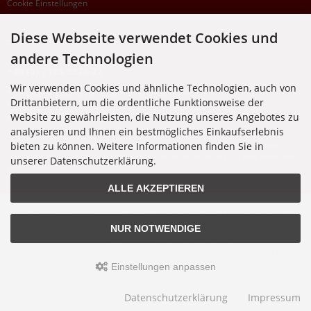
Cookie Einstellungen
Diese Webseite verwendet Cookies und
SUPPORTHOTLINE
andere Technologien
+49 (0) 7195 5874-22
Wir verwenden Cookies und ähnliche Technologien, auch von
Zu laufenden Aufträgen oder Fragen allgemein:
Drittanbietern, um die ordentliche Funktionsweise der
Montag, Dienstag, Donnerstag, Freitag: 10:00 - 16:00 Uhr
Website zu gewährleisten, die Nutzung unseres Angebotes zu
Mittwoch: 10:00 - 18:00 Uhr
analysieren und Ihnen ein bestmögliches Einkaufserlebnis
bieten zu können. Weitere Informationen finden Sie in
* Kosten: normaler Ortstarif DE, mit Flatratevertrag natürlich kostenlos. Aus dem
Ausland fallen die jeweils geltenden Auslandsgebühren an. Anrufe aus dem Handynetz
unserer Datenschutzerklärung.
können abweichen.
ALLE AKZEPTIEREN
Alle Preise inkl. gesetzl. MwSt. zzgl.
Versandkosten
. Die durchgestrichenen Preise
entsprechen dem bisherigen Preis bei Nixgut Onlineshop
NUR NOTWENDIGE
© 2026 Nixgut Onlineshop • Alle Rechte vorbehalten
modified eCommerce Shopsoftware © 2009-2026 • Design & Programmierung Rehm
Webdesign
Einstellungen anpassen
Datenschutzerklärung
Impressum