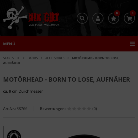
0
0
MENÜ
STARTSEITE
BANDS
ACCESSOIRES
MOTÖRHEAD - BORN TO LOSE,
AUFNÄHER
MOTÖRHEAD - BORN TO LOSE, AUFNÄHER
ca. 9 cm Durchmesser
Art.Nr.:
38766
Bewertungen:
(0)