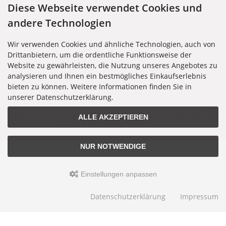
Cookie Einstellungen
Diese Webseite verwendet Cookies und
andere Technologien
SUPPORTHOTLINE
Wir verwenden Cookies und ähnliche Technologien, auch von
+49 (0) 7195 5874-22
Drittanbietern, um die ordentliche Funktionsweise der
Website zu gewährleisten, die Nutzung unseres Angebotes zu
Zu laufenden Aufträgen oder Fragen allgemein:
analysieren und Ihnen ein bestmögliches Einkaufserlebnis
Montag, Dienstag, Donnerstag, Freitag: 10:00 - 16:00 Uhr
bieten zu können. Weitere Informationen finden Sie in
Mittwoch: 10:00 - 18:00 Uhr
unserer Datenschutzerklärung.
* Kosten: normaler Ortstarif DE, mit Flatratevertrag natürlich kostenlos. Aus dem
Ausland fallen die jeweils geltenden Auslandsgebühren an. Anrufe aus dem Handynetz
ALLE AKZEPTIEREN
können abweichen.
NUR NOTWENDIGE
Alle Preise inkl. gesetzl. MwSt. zzgl.
Versandkosten
. Die durchgestrichenen Preise
entsprechen dem bisherigen Preis bei Nixgut Onlineshop
Einstellungen anpassen
© 2026 Nixgut Onlineshop • Alle Rechte vorbehalten
modified eCommerce Shopsoftware © 2009-2026 • Design & Programmierung Rehm
Webdesign
Datenschutzerklärung
Impressum