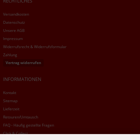
RECHTLICHES
Versandkosten
Datenschutz
Unsere AGB
Impressum
Widerrufsrecht & Widerrufsformular
Zahlung
Vertrag widerrufen
INFORMATIONEN
Kontakt
Sitemap
Lieferzeit
Retouren/Umtausch
FAQ - Häufig gestellte Fragen
Click & Collect