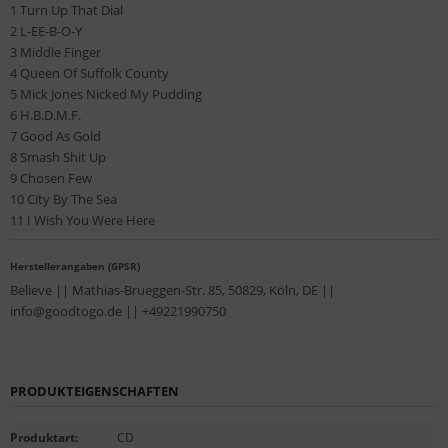
1 Turn Up That Dial
2 L-EE-B-O-Y
3 Middle Finger
4 Queen Of Suffolk County
5 Mick Jones Nicked My Pudding
6 H.B.D.M.F.
7 Good As Gold
8 Smash Shit Up
9 Chosen Few
10 City By The Sea
11 I Wish You Were Here
Herstellerangaben (GPSR)
Believe || Mathias-Brueggen-Str. 85, 50829, Köln, DE ||
info@goodtogo.de || +49221990750
PRODUKTEIGENSCHAFTEN
Produktart
:
CD