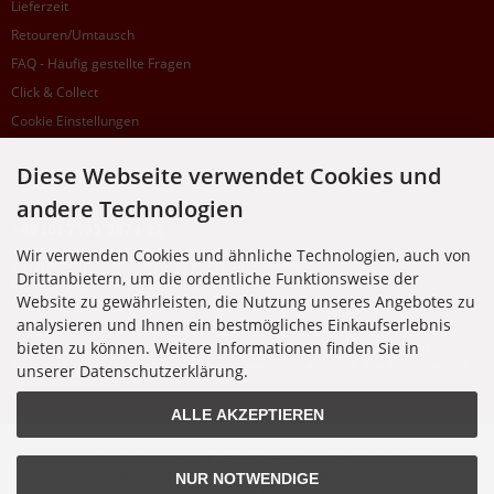
Lieferzeit
Retouren/Umtausch
FAQ - Häufig gestellte Fragen
Click & Collect
Cookie Einstellungen
Diese Webseite verwendet Cookies und
SUPPORTHOTLINE
andere Technologien
+49 (0) 7195 5874-22
Wir verwenden Cookies und ähnliche Technologien, auch von
Zu laufenden Aufträgen oder Fragen allgemein:
Drittanbietern, um die ordentliche Funktionsweise der
Montag, Dienstag, Donnerstag, Freitag: 10:00 - 16:00 Uhr
Website zu gewährleisten, die Nutzung unseres Angebotes zu
Mittwoch: 10:00 - 18:00 Uhr
analysieren und Ihnen ein bestmögliches Einkaufserlebnis
bieten zu können. Weitere Informationen finden Sie in
* Kosten: normaler Ortstarif DE, mit Flatratevertrag natürlich kostenlos. Aus dem
Ausland fallen die jeweils geltenden Auslandsgebühren an. Anrufe aus dem Handynetz
unserer Datenschutzerklärung.
können abweichen.
ALLE AKZEPTIEREN
Alle Preise inkl. gesetzl. MwSt. zzgl.
Versandkosten
. Die durchgestrichenen Preise
entsprechen dem bisherigen Preis bei Nixgut Onlineshop
NUR NOTWENDIGE