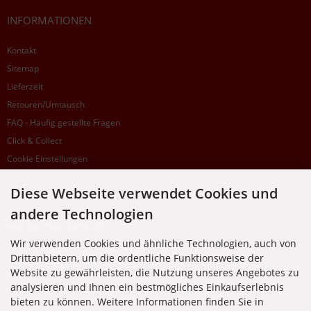
INFORMATIONEN
Kontakt
Sitemap
Lieferzeit
Retouren/Umtausch
FAQ - Häufig gestellte Fragen
Click & Collect
Cookie Einstellungen
Diese Webseite verwendet Cookies und
SUPPORTHOTLINE
andere Technologien
+49 (0) 7195 5874-22
Wir verwenden Cookies und ähnliche Technologien, auch von
Zu laufenden Aufträgen oder Fragen allgemein:
Drittanbietern, um die ordentliche Funktionsweise der
Montag, Dienstag, Donnerstag, Freitag: 10:00 - 16:00 Uhr
Website zu gewährleisten, die Nutzung unseres Angebotes zu
Mittwoch: 10:00 - 18:00 Uhr
analysieren und Ihnen ein bestmögliches Einkaufserlebnis
bieten zu können. Weitere Informationen finden Sie in
* Kosten: normaler Ortstarif DE, mit Flatratevertrag natürlich kostenlos. Aus dem