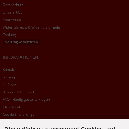
Datenschutz
Unsere AGB
Impressum
Widerrufsrecht & Widerrufsformular
Zahlung
Vertrag widerrufen
INFORMATIONEN
Kontakt
Sitemap
Lieferzeit
Retouren/Umtausch
FAQ - Häufig gestellte Fragen
Click & Collect
Cookie Einstellungen
Diese Webseite verwendet Cookies und