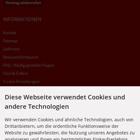
Vertrag widerrufen
INFORMATIONEN
Kontakt
Sitemap
Lieferzeit
Retouren/Umtausch
FAQ - Häufig gestellte Fragen
Click & Collect
Cookie Einstellungen
Diese Webseite verwendet Cookies und
SUPPORTHOTLINE
andere Technologien
+49 (0) 7195 5874-22
Wir verwenden Cookies und ähnliche Technologien, auch von
Zu laufenden Aufträgen oder Fragen allgemein:
Drittanbietern, um die ordentliche Funktionsweise der
Montag, Dienstag, Donnerstag, Freitag: 10:00 - 16:00 Uhr
Website zu gewährleisten, die Nutzung unseres Angebotes zu
Mittwoch: 10:00 - 18:00 Uhr
analysieren und Ihnen ein bestmögliches Einkaufserlebnis