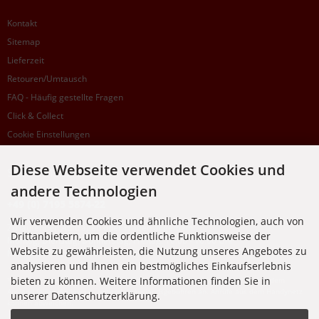
Kontakt
Sitemap
Lieferzeit
Retouren/Umtausch
FAQ - Häufig gestellte Fragen
Click & Collect
Cookie Einstellungen
Diese Webseite verwendet Cookies und
SUPPORTHOTLINE
andere Technologien
+49 (0) 7195 5874-22
Wir verwenden Cookies und ähnliche Technologien, auch von
Zu laufenden Aufträgen oder Fragen allgemein:
Drittanbietern, um die ordentliche Funktionsweise der
Montag, Dienstag, Donnerstag, Freitag: 10:00 - 16:00 Uhr
Website zu gewährleisten, die Nutzung unseres Angebotes zu
Mittwoch: 10:00 - 18:00 Uhr
analysieren und Ihnen ein bestmögliches Einkaufserlebnis
bieten zu können. Weitere Informationen finden Sie in
* Kosten: normaler Ortstarif DE, mit Flatratevertrag natürlich kostenlos. Aus dem
Ausland fallen die jeweils geltenden Auslandsgebühren an. Anrufe aus dem Handynetz
unserer Datenschutzerklärung.
können abweichen.