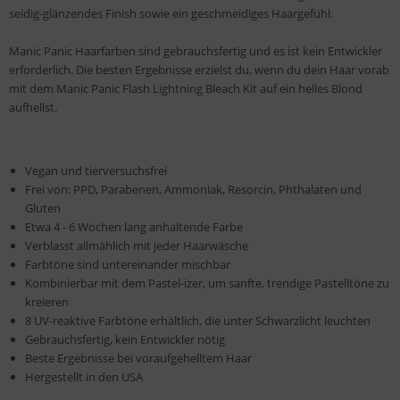
seidig-glänzendes Finish sowie ein geschmeidiges Haargefühl.
Manic Panic Haarfarben sind gebrauchsfertig und es ist kein Entwickler
erforderlich. Die besten Ergebnisse erzielst du, wenn du dein Haar vorab
mit dem Manic Panic Flash Lightning Bleach Kit auf ein helles Blond
aufhellst.
Vegan und tierversuchsfrei
Frei von: PPD, Parabenen, Ammoniak, Resorcin, Phthalaten und
Gluten
Etwa 4 - 6 Wochen lang anhaltende Farbe
Verblasst allmählich mit jeder Haarwäsche
Farbtöne sind untereinander mischbar
Kombinierbar mit dem Pastel-izer, um sanfte, trendige Pastelltöne zu
kreieren
8 UV-reaktive Farbtöne erhältlich, die unter Schwarzlicht leuchten
Gebrauchsfertig, kein Entwickler nötig
Beste Ergebnisse bei voraufgehelltem Haar
Hergestellt in den USA