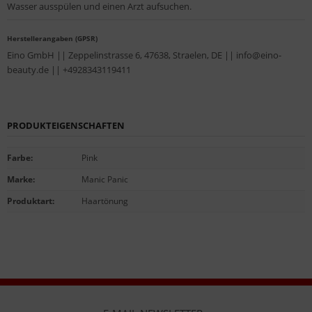
Wasser ausspülen und einen Arzt aufsuchen.
Herstellerangaben (GPSR)
Eino GmbH || Zeppelinstrasse 6, 47638, Straelen, DE || info@eino-
beauty.de || +4928343119411
PRODUKTEIGENSCHAFTEN
Farbe
:
Pink
Marke
:
Manic Panic
Produktart
:
Haartönung