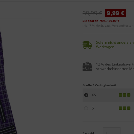
39,99 €
9,99 €
Sie sparen 75% / 30,00 €
inkl. 7 % MwSt. zzgl.
Versandkosten
Sofern nicht anders an
Werktagen.
12 % des Einkaufswerte
schwerbehinderten Me
Größe / Verfügbarkeit
XS
S
Anzahl