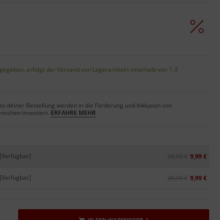
gegeben, erfolgt der Versand von Lagerartikeln innerhalb von 1-3
s deiner Bestellung werden in die Förderung und Inklusion von
nschen investiert.
ERFAHRE MEHR
[Verfügbar]
39,99 €
9,99 €
[Verfügbar]
39,99 €
9,99 €
IN DEN WARENKORB