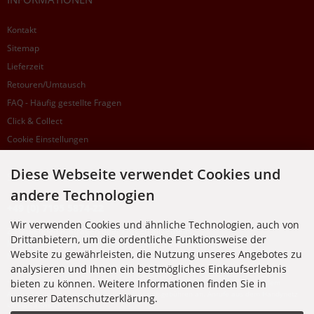
Kontakt
Sitemap
Lieferzeit
Retouren/Umtausch
FAQ - Häufig gestellte Fragen
Click & Collect
Cookie Einstellungen
Diese Webseite verwendet Cookies und
SUPPORTHOTLINE
andere Technologien
+49 (0) 7195 5874-22
Wir verwenden Cookies und ähnliche Technologien, auch von
Zu laufenden Aufträgen oder Fragen allgemein:
Drittanbietern, um die ordentliche Funktionsweise der
Montag, Dienstag, Donnerstag, Freitag: 10:00 - 16:00 Uhr
Website zu gewährleisten, die Nutzung unseres Angebotes zu
Mittwoch: 10:00 - 18:00 Uhr
analysieren und Ihnen ein bestmögliches Einkaufserlebnis
bieten zu können. Weitere Informationen finden Sie in
* Kosten: normaler Ortstarif DE, mit Flatratevertrag natürlich kostenlos. Aus dem
Ausland fallen die jeweils geltenden Auslandsgebühren an. Anrufe aus dem Handynetz
unserer Datenschutzerklärung.
können abweichen.