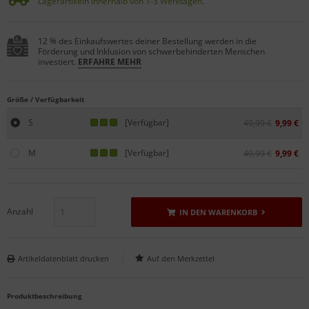
Lagerartikeln innerhalb von 1-3 Werktagen.
12 % des Einkaufswertes deiner Bestellung werden in die
Förderung und Inklusion von schwerbehinderten Menschen
investiert.
ERFAHRE MEHR
Größe / Verfügbarkeit
S
[Verfügbar]
49,99 €
9,99 €
M
[Verfügbar]
49,99 €
9,99 €
Anzahl
IN DEN WARENKORB
Artikeldatenblatt drucken
Produktbeschreibung