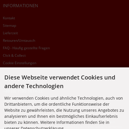
INFORMATIONEN
Kontakt
Sitemap
Lieferzeit
Retouren/Umtausch
FAQ - Häufig gestellte Fragen
Click & Collect
Cookie Einstellungen
Diese Webseite verwendet Cookies und
SUPPORTHOTLINE
andere Technologien
+49 (0) 7195 5874-22
Wir verwenden Cookies und ähnliche Technologien, auch von
Zu laufenden Aufträgen oder Fragen allgemein:
Drittanbietern, um die ordentliche Funktionsweise der
Montag, Dienstag, Donnerstag, Freitag: 10:00 - 16:00 Uhr
Website zu gewährleisten, die Nutzung unseres Angebotes zu
Mittwoch: 10:00 - 18:00 Uhr
analysieren und Ihnen ein bestmögliches Einkaufserlebnis
bieten zu können. Weitere Informationen finden Sie in
* Kosten: normaler Ortstarif DE, mit Flatratevertrag natürlich kostenlos. Aus dem
Ausland fallen die jeweils geltenden Auslandsgebühren an. Anrufe aus dem Handynetz
unserer Datenschutzerklärung.