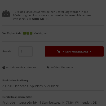
12 % des Einkaufswertes deiner Bestellung werden in die
Förderung und Inklusion von schwerbehinderten Menschen
investiert.
ERFAHRE MEHR
Verfügbarkeit:
Verfügbar
Anzahl
IN DEN WARENKORB
Artikeldatenblatt drucken
Produktbeschreibung
A.C.A.B. Skinheads - Spuckies, 50er-Block
Herstellerangaben (GPSR)
Protrade Integra gGmbH || Steinbeisweg 14, 71364 Winnenden, DE ||