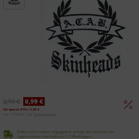
2,99 €
0,99 €
Sie sparen 67% / 2,00 €
inkl. 7 % MwSt. zzgl.
Versandkosten
Sofern nicht anders angegeben, erfolgt der Versand von
Lagerartikeln innerhalb von 1-3 Werktagen.