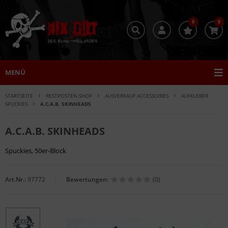
0
0
MENÜ
STARTSEITE
RESTPOSTEN-SHOP
AUSVERKAUF ACCESSOIRES
AUFKLEBER
SPUCKIES
A.C.A.B. SKINHEADS
A.C.A.B. SKINHEADS
Spuckies, 50er-Block
Art.Nr.:
97772
Bewertungen:
(0)