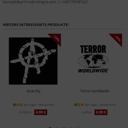
kontakt@protrade-integra.com || +497195587422
WEITERE INTERESSANTE PRODUKTE:
- 58%
- 67%
Anarchy
Terror worldwide
Auf Lager - Restposten
Auf Lager - Restposten
11,99 €
4,99 €
2,99 €
0,99 €