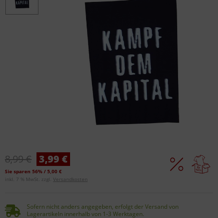
8,99 €
3,99 €
Sie sparen 56% / 5,00 €
inkl. 7 % MwSt. zzgl.
Versandkosten
Sofern nicht anders angegeben, erfolgt der Versand von
Lagerartikeln innerhalb von 1-3 Werktagen.