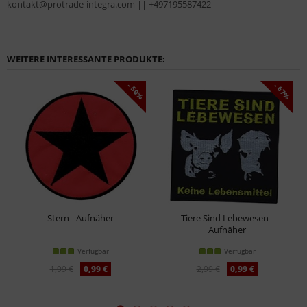
kontakt@protrade-integra.com || +497195587422
WEITERE INTERESSANTE PRODUKTE:
- 50%
- 67%
Stern - Aufnäher
Tiere Sind Lebewesen -
Aufnäher
Verfügbar
Verfügbar
1,99 €
0,99 €
2,99 €
0,99 €