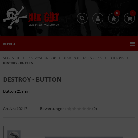
0
0
MENÜ
STARTSEITE
RESTPOSTEN-SHOP
AUSVERKAUF ACCESSOIRES
BUTTONS
DESTROY - BUTTON
DESTROY - BUTTON
Button 25 mm
Art.Nr.:
60217
Bewertungen:
(0)