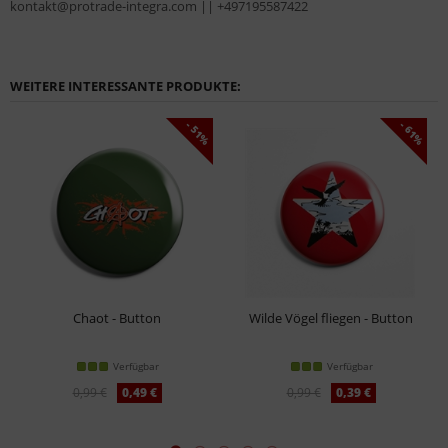
kontakt@protrade-integra.com || +497195587422
WEITERE INTERESSANTE PRODUKTE:
- 51%
- 61%
Chaot - Button
Wilde Vögel fliegen - Button
Verfügbar
Verfügbar
0,99 €
0,49 €
0,99 €
0,39 €