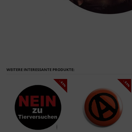
WEITERE INTERESSANTE PRODUKTE:
1%
- 61%
- 51%