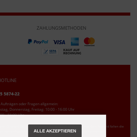
ZAHLUNGSMETHODEN
OTLINE
95 5874-22
 Aufträgen oder Fragen allgemein:
tag, Donnerstag, Freitag: 10:00 - 16:00 Uhr
00 - 18:00 Uhr
ler Ortstarif DE, mit Flatratevertrag natürlich kostenlos. Aus dem Ausland fallen die
ALLE AKZEPTIEREN
den Auslandsgebühren an. Anrufe aus dem Handynetz können abweichen.