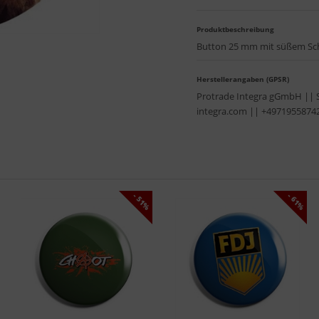
Produktbeschreibung
Button 25 mm mit süßem Sch
Herstellerangaben (GPSR)
Protrade Integra gGmbH || 
integra.com || +4971955874
- 51%
- 61%