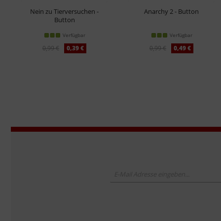
Nein zu Tierversuchen -
Anarchy 2 - Button
Button
Verfügbar
Verfügbar
0,99 €
0,39 €
0,99 €
0,49 €