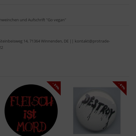
weinchen und Aufschrift "Go vegan"
Steinbeisweg 14, 71364 Winnenden, DE || kontakt@protrade-
22
- 51%
- 61%