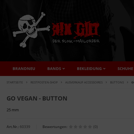
BRANDNEU
BANDS
BEKLEIDUNG
SCHUHE
STARTSEITE
RESTPOSTEN-SHOP
AUSVERKAUF ACCESSOIRES
BUTTONS
G
GO VEGAN - BUTTON
25 mm
Art.Nr.:
60339
Bewertungen:
(0)