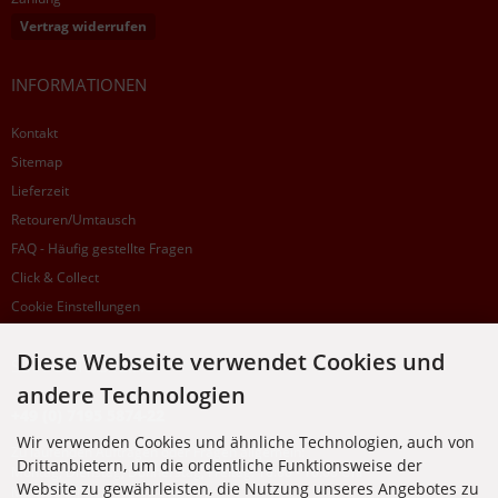
Vertrag widerrufen
INFORMATIONEN
Kontakt
Sitemap
Lieferzeit
Retouren/Umtausch
FAQ - Häufig gestellte Fragen
Click & Collect
Cookie Einstellungen
Diese Webseite verwendet Cookies und
SUPPORTHOTLINE
andere Technologien
+49 (0) 7195 5874-22
Wir verwenden Cookies und ähnliche Technologien, auch von
Zu laufenden Aufträgen oder Fragen allgemein:
Drittanbietern, um die ordentliche Funktionsweise der
Montag, Dienstag, Donnerstag, Freitag: 10:00 - 16:00 Uhr
Website zu gewährleisten, die Nutzung unseres Angebotes zu
Mittwoch: 10:00 - 18:00 Uhr