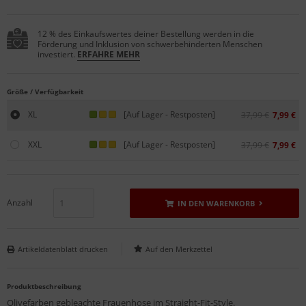
12 % des Einkaufswertes deiner Bestellung werden in die
Förderung und Inklusion von schwerbehinderten Menschen
investiert.
ERFAHRE MEHR
Größe / Verfügbarkeit
XL
[Auf Lager - Restposten]
37,99 €
7,99 €
XXL
[Auf Lager - Restposten]
37,99 €
7,99 €
Anzahl
IN DEN WARENKORB
Artikeldatenblatt drucken
Produktbeschreibung
Olivefarben gebleachte Frauenhose im Straight-Fit-Style.