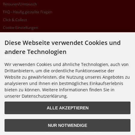
Retouren/Umtausch
FAQ - Häufig gestellte Fragen
Click & Collect
Cookie Einstellungen
Diese Webseite verwendet Cookies und
SUPPORTHOTLINE
andere Technologien
+49 (0) 7195 5874-22
Wir verwenden Cookies und ähnliche Technologien, auch von
Zu laufenden Aufträgen oder Fragen allgemein:
Drittanbietern, um die ordentliche Funktionsweise der
Montag, Dienstag, Donnerstag, Freitag: 10:00 - 16:00 Uhr
Website zu gewährleisten, die Nutzung unseres Angebotes zu
Mittwoch: 10:00 - 18:00 Uhr
analysieren und Ihnen ein bestmögliches Einkaufserlebnis
bieten zu können. Weitere Informationen finden Sie in
* Kosten: normaler Ortstarif DE, mit Flatratevertrag natürlich kostenlos. Aus dem
Ausland fallen die jeweils geltenden Auslandsgebühren an. Anrufe aus dem Handynetz
unserer Datenschutzerklärung.
können abweichen.
ALLE AKZEPTIEREN
Alle Preise inkl. gesetzl. MwSt. zzgl.
Versandkosten
. Die durchgestrichenen Preise
entsprechen dem bisherigen Preis bei Nixgut Onlineshop
NUR NOTWENDIGE
© 2026 Nixgut Onlineshop • Alle Rechte vorbehalten