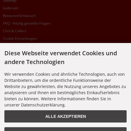
Sitemap
Lieferzeit
Retouren/Umtausch
FAQ - Häufig gestellte Fragen
Click & Collect
Cookie Einstellungen
Diese Webseite verwendet Cookies und
SUPPORTHOTLINE
andere Technologien
+49 (0) 7195 5874-22
Wir verwenden Cookies und ähnliche Technologien, auch von
Zu laufenden Aufträgen oder Fragen allgemein:
Drittanbietern, um die ordentliche Funktionsweise der
Montag, Dienstag, Donnerstag, Freitag: 10:00 - 16:00 Uhr
Website zu gewährleisten, die Nutzung unseres Angebotes zu
Mittwoch: 10:00 - 18:00 Uhr
analysieren und Ihnen ein bestmögliches Einkaufserlebnis
bieten zu können. Weitere Informationen finden Sie in
* Kosten: normaler Ortstarif DE, mit Flatratevertrag natürlich kostenlos. Aus dem
Ausland fallen die jeweils geltenden Auslandsgebühren an. Anrufe aus dem Handynetz
unserer Datenschutzerklärung.
können abweichen.
ALLE AKZEPTIEREN
Alle Preise inkl. gesetzl. MwSt. zzgl.
Versandkosten
. Die durchgestrichenen Preise