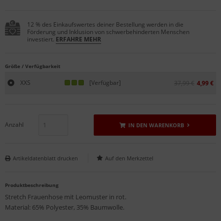
12 % des Einkaufswertes deiner Bestellung werden in die
Förderung und Inklusion von schwerbehinderten Menschen
investiert.
ERFAHRE MEHR
Größe / Verfügbarkeit
XXS
[Verfügbar]
37,99 €
4,99 €
Anzahl
IN DEN WARENKORB
Artikeldatenblatt drucken
Produktbeschreibung
Stretch Frauenhose mit Leomuster in rot.
Material: 65% Polyester, 35% Baumwolle.