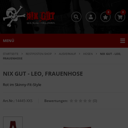
0
0
MENÜ
STARTSEITE
RESTPOSTEN-SHOP
AUSVERKAUF
HOSEN
NIX GUT - LEO,
FRAUENHOSE
NIX GUT - LEO, FRAUENHOSE
Rot im Skinny-Fit-Style
Art.Nr.:
14445-XXS
Bewertungen:
(0)