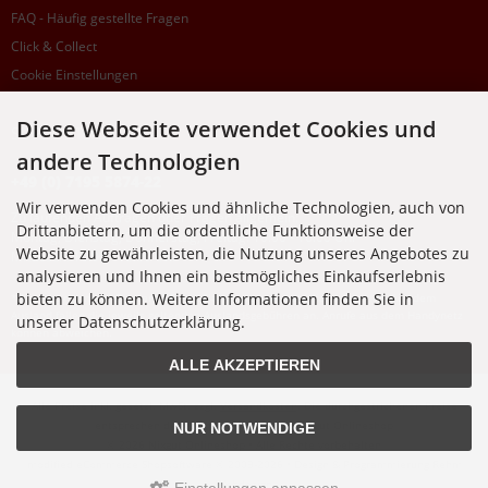
FAQ - Häufig gestellte Fragen
Click & Collect
Cookie Einstellungen
Diese Webseite verwendet Cookies und
SUPPORTHOTLINE
andere Technologien
+49 (0) 7195 5874-22
Wir verwenden Cookies und ähnliche Technologien, auch von
Zu laufenden Aufträgen oder Fragen allgemein:
Drittanbietern, um die ordentliche Funktionsweise der
Montag, Dienstag, Donnerstag, Freitag: 10:00 - 16:00 Uhr
Website zu gewährleisten, die Nutzung unseres Angebotes zu
Mittwoch: 10:00 - 18:00 Uhr
analysieren und Ihnen ein bestmögliches Einkaufserlebnis
bieten zu können. Weitere Informationen finden Sie in
* Kosten: normaler Ortstarif DE, mit Flatratevertrag natürlich kostenlos. Aus dem
Ausland fallen die jeweils geltenden Auslandsgebühren an. Anrufe aus dem Handynetz
unserer Datenschutzerklärung.
können abweichen.
ALLE AKZEPTIEREN
Alle Preise inkl. gesetzl. MwSt. zzgl.
Versandkosten
. Die durchgestrichenen Preise
entsprechen dem bisherigen Preis bei Nixgut Onlineshop
NUR NOTWENDIGE
© 2026 Nixgut Onlineshop • Alle Rechte vorbehalten
modified eCommerce Shopsoftware © 2009-2026 • Design & Programmierung Rehm
Webdesign