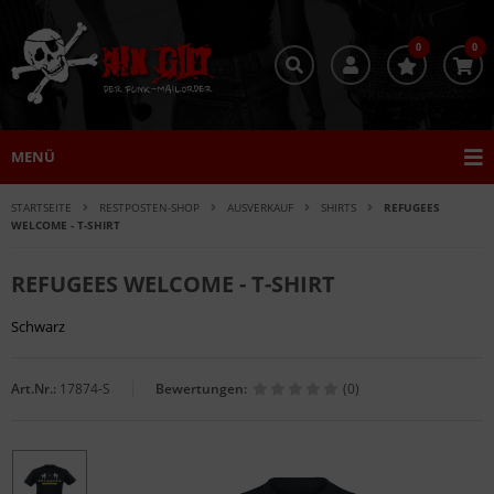
0
0
MENÜ
STARTSEITE
RESTPOSTEN-SHOP
AUSVERKAUF
SHIRTS
REFUGEES
WELCOME - T-SHIRT
REFUGEES WELCOME - T-SHIRT
Schwarz
Art.Nr.:
17874-S
Bewertungen:
(0)