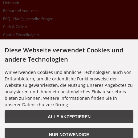
Lieferzeit
Retouren/Umtausch
FAQ - Häufig gestellte Fragen
Click & Collect
Cookie Einstellungen
Diese Webseite verwendet Cookies und
SUPPORTHOTLINE
andere Technologien
+49 (0) 7195 5874-22
Wir verwenden Cookies und ähnliche Technologien, auch von
Zu laufenden Aufträgen oder Fragen allgemein:
Drittanbietern, um die ordentliche Funktionsweise der
Montag, Dienstag, Donnerstag, Freitag: 10:00 - 16:00 Uhr
Website zu gewährleisten, die Nutzung unseres Angebotes zu
Mittwoch: 10:00 - 18:00 Uhr
analysieren und Ihnen ein bestmögliches Einkaufserlebnis
bieten zu können. Weitere Informationen finden Sie in
* Kosten: normaler Ortstarif DE, mit Flatratevertrag natürlich kostenlos. Aus dem
Ausland fallen die jeweils geltenden Auslandsgebühren an. Anrufe aus dem Handynetz
unserer Datenschutzerklärung.
können abweichen.
ALLE AKZEPTIEREN
Alle Preise inkl. gesetzl. MwSt. zzgl.
Versandkosten
. Die durchgestrichenen Preise
entsprechen dem bisherigen Preis bei Nixgut Onlineshop
NUR NOTWENDIGE