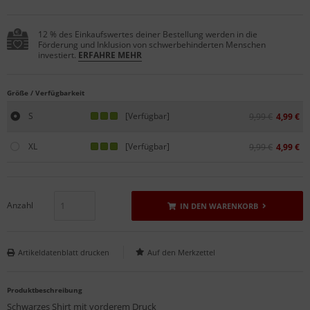
12 % des Einkaufswertes deiner Bestellung werden in die
Förderung und Inklusion von schwerbehinderten Menschen
investiert.
ERFAHRE MEHR
Größe / Verfügbarkeit
S
[Verfügbar]
9,99 €
4,99 €
XL
[Verfügbar]
9,99 €
4,99 €
Anzahl
IN DEN WARENKORB
Artikeldatenblatt drucken
Produktbeschreibung
Schwarzes Shirt mit vorderem Druck