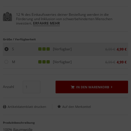
12 % des Einkaufswertes deiner Bestellung werden in die
Förderung und Inklusion von schwerbehinderten Menschen
investiert.
ERFAHRE MEHR
Größe / Verfügbarkeit
S
[Verfügbar]
6,99 €
4,99 €
M
[Verfügbar]
6,99 €
4,99 €
Anzahl
IN DEN WARENKORB
Artikeldatenblatt drucken
Produktbeschreibung
100% Baumwolle