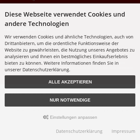
Diese Webseite verwendet Cookies und
SUPPORTHOTLINE
andere Technologien
+49 (0) 7195 5874-22
Wir verwenden Cookies und ähnliche Technologien, auch von
Zu laufenden Aufträgen oder Fragen allgemein:
Drittanbietern, um die ordentliche Funktionsweise der
Montag, Dienstag, Donnerstag, Freitag: 10:00 - 16:00 Uhr
Website zu gewährleisten, die Nutzung unseres Angebotes zu
Mittwoch: 10:00 - 18:00 Uhr
analysieren und Ihnen ein bestmögliches Einkaufserlebnis
bieten zu können. Weitere Informationen finden Sie in
* Kosten: normaler Ortstarif DE, mit Flatratevertrag natürlich kostenlos. Aus dem
Ausland fallen die jeweils geltenden Auslandsgebühren an. Anrufe aus dem Handynetz
unserer Datenschutzerklärung.
können abweichen.
ALLE AKZEPTIEREN
Alle Preise inkl. gesetzl. MwSt. zzgl.
Versandkosten
. Die durchgestrichenen Preise
entsprechen dem bisherigen Preis bei Nixgut Onlineshop
NUR NOTWENDIGE
© 2026 Nixgut Onlineshop • Alle Rechte vorbehalten
modified eCommerce Shopsoftware © 2009-2026 • Design & Programmierung Rehm
Webdesign
Einstellungen anpassen
Datenschutzerklärung
Impressum