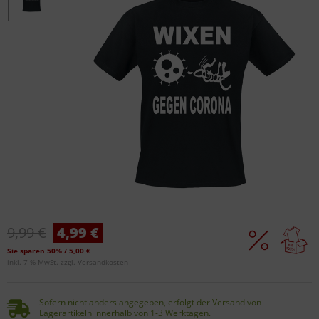
9,99 €
4,99 €
Sie sparen 50% / 5,00 €
inkl. 7 % MwSt. zzgl.
Versandkosten
Sofern nicht anders angegeben, erfolgt der Versand von
Lagerartikeln innerhalb von 1-3 Werktagen.