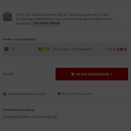
12 % des Einkaufswertes deiner Bestellung werden in die
Förderung und Inklusion von schwerbehinderten Menschen
investiert.
ERFAHRE MEHR
Größe / Verfügbarkeit
S
[Auf Lager - Restposten]
9,99 €
4,99 €
Anzahl
IN DEN WARENKORB
Artikeldatenblatt drucken
Produktbeschreibung
Schwarzes Shirt mit Frontdruck