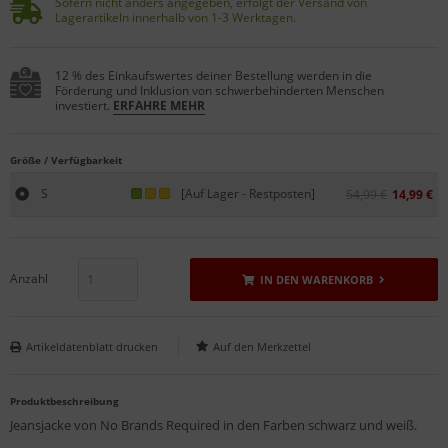
Sofern nicht anders angegeben, erfolgt der Versand von
Lagerartikeln innerhalb von 1-3 Werktagen.
12 % des Einkaufswertes deiner Bestellung werden in die
Förderung und Inklusion von schwerbehinderten Menschen
investiert.
ERFAHRE MEHR
Größe / Verfügbarkeit
S
[Auf Lager - Restposten]
54,99 €
14,99 €
Anzahl
IN DEN WARENKORB
Artikeldatenblatt drucken
Produktbeschreibung
Jeansjacke von No Brands Required in den Farben schwarz und weiß.