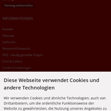
Vertrag widerrufen
INFORMATIONEN
Kontakt
Sitemap
Lieferzeit
Retouren/Umtausch
FAQ - Häufig gestellte Fragen
Click & Collect
Cookie Einstellungen
Diese Webseite verwendet Cookies und
SUPPORTHOTLINE
andere Technologien
+49 (0) 7195 5874-22
Wir verwenden Cookies und ähnliche Technologien, auch von
Zu laufenden Aufträgen oder Fragen allgemein:
Drittanbietern, um die ordentliche Funktionsweise der
Montag, Dienstag, Donnerstag, Freitag: 10:00 - 16:00 Uhr
Website zu gewährleisten, die Nutzung unseres Angebotes zu
Mittwoch: 10:00 - 18:00 Uhr