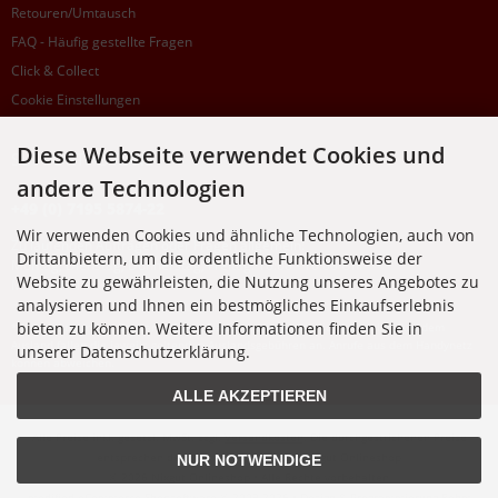
Retouren/Umtausch
FAQ - Häufig gestellte Fragen
Click & Collect
Cookie Einstellungen
Diese Webseite verwendet Cookies und
SUPPORTHOTLINE
andere Technologien
+49 (0) 7195 5874-22
Wir verwenden Cookies und ähnliche Technologien, auch von
Zu laufenden Aufträgen oder Fragen allgemein:
Drittanbietern, um die ordentliche Funktionsweise der
Montag, Dienstag, Donnerstag, Freitag: 10:00 - 16:00 Uhr
Website zu gewährleisten, die Nutzung unseres Angebotes zu
Mittwoch: 10:00 - 18:00 Uhr
analysieren und Ihnen ein bestmögliches Einkaufserlebnis
bieten zu können. Weitere Informationen finden Sie in
* Kosten: normaler Ortstarif DE, mit Flatratevertrag natürlich kostenlos. Aus dem
Ausland fallen die jeweils geltenden Auslandsgebühren an. Anrufe aus dem Handynetz
unserer Datenschutzerklärung.
können abweichen.
ALLE AKZEPTIEREN
Alle Preise inkl. gesetzl. MwSt. zzgl.
Versandkosten
. Die durchgestrichenen Preise
entsprechen dem bisherigen Preis bei Nixgut Onlineshop
NUR NOTWENDIGE
© 2026 Nixgut Onlineshop • Alle Rechte vorbehalten
modified eCommerce Shopsoftware © 2009-2026 • Design & Programmierung Rehm