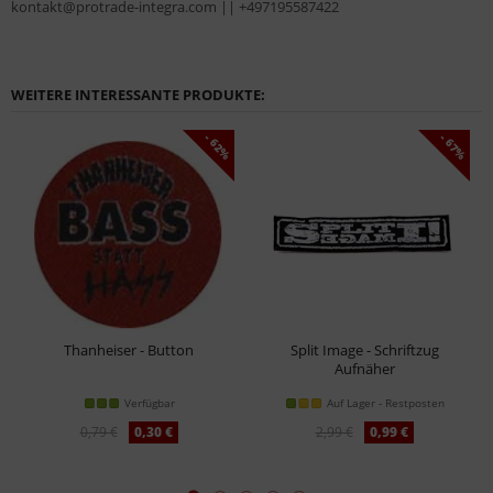
kontakt@protrade-integra.com || +497195587422
WEITERE INTERESSANTE PRODUKTE:
- 62%
- 67%
Thanheiser - Button
Split Image - Schriftzug
Aufnäher
Verfügbar
Auf Lager - Restposten
0,79 €
0,30 €
2,99 €
0,99 €