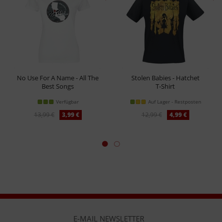
No Use For A Name - All The
Stolen Babies - Hatchet
Best Songs
T-Shirt
Girl-Shirt
Verfügbar
Auf Lager - Restposten
13,99 €
3,99 €
12,99 €
4,99 €
E-MAIL NEWSLETTER