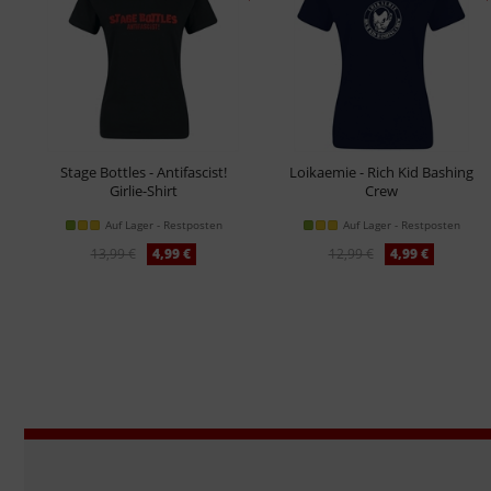
Stage Bottles - Antifascist!
Loikaemie - Rich Kid Bashing
Girlie-Shirt
Crew
Girl-Shirt
Auf Lager - Restposten
Auf Lager - Restposten
13,99 €
4,99 €
12,99 €
4,99 €