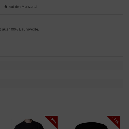
rt aus 100% Baumwolle.
- 67%
- 71%