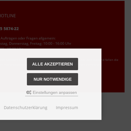
OTLINE
95 5874-22
 Aufträgen oder Fragen allgemein:
tag, Donnerstag, Freitag: 10:00 - 16:00 Uhr
00 - 18:00 Uhr
ler Ortstarif DE, mit Flatratevertrag natürlich kostenlos. Aus dem Ausland fallen die
ALLE AKZEPTIEREN
den Auslandsgebühren an. Anrufe aus dem Handynetz können abweichen.
NUR NOTWENDIGE
Einstellungen anpassen
s bei Nixgut Onlineshop
Datenschutzerklärung
Impressum
n