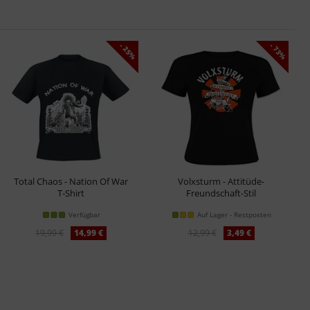
- 25%
- 73%
Total Chaos - Nation Of War
Volxsturm - Attitüde-
T-Shirt
Freundschaft-Stil
Girl-Shirt
Verfügbar
Auf Lager - Restposten
19,99 €
14,99 €
12,99 €
3,49 €