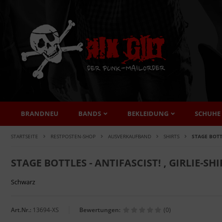
BRANDNEU
BANDS
BEKLEIDUNG
SCHUHE
STARTSEITE
RESTPOSTEN-SHOP
AUSVERKAUFBAND
SHIRTS
STAGE BOTTL
STAGE BOTTLES - ANTIFASCIST! , GIRLIE-SHI
Schwarz
Art.Nr.:
13694-XS
Bewertungen:
(0)