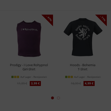
- 67%
- 71%
Prodigy - I Love Rohypnol
Hoods - Bohemia
Girl-Shirt
T-Shirt
Auf Lager - Restposten
Auf Lager - Restposten
11,99 €
3,99 €
16,99 €
4,99 €