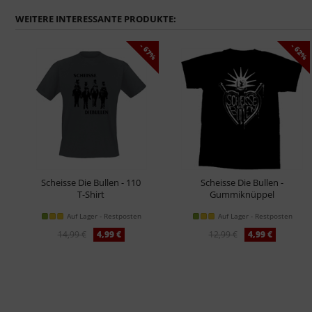
WEITERE INTERESSANTE PRODUKTE:
2%
- 67%
- 62%
Scheisse Die Bullen - 110
Scheisse Die Bullen -
T-Shirt
Gummiknüppel
T-Shirt
Auf Lager - Restposten
Auf Lager - Restposten
14,99 €
4,99 €
12,99 €
4,99 €