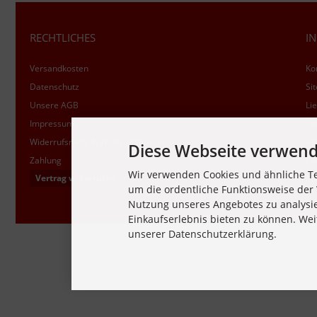
RECHTLICHES
I
Versandkosten
Ko
Datenschutz
Si
Unsere AGB
Lie
Impressum
Re
Widerrufsrecht & Widerrufsformular
FA
Diese Webseite verwend
Zahlung
Cli
Wir verwenden Cookies und ähnliche Te
Vertrag widerrufen
Co
um die ordentliche Funktionsweise der 
Nutzung unseres Angebotes zu analysi
Einkaufserlebnis bieten zu können. Wei
unserer Datenschutzerklärung.
Alle Preise inkl. gesetz