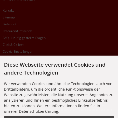
Kontakt
Sitemap
Lieferzeit
Retouren/Umtausch
FAQ - Häufig gestellte Fragen
Click & Collect
Cookie Einstellungen
Diese Webseite verwendet Cookies und
SUPPORTHOTLINE
andere Technologien
+49 (0) 7195 5874-22
Wir verwenden Cookies und ähnliche Technologien, auch von
Zu laufenden Aufträgen oder Fragen allgemein:
Drittanbietern, um die ordentliche Funktionsweise der
Montag, Dienstag, Donnerstag, Freitag: 10:00 - 16:00 Uhr
Website zu gewährleisten, die Nutzung unseres Angebotes zu
Mittwoch: 10:00 - 18:00 Uhr
analysieren und Ihnen ein bestmögliches Einkaufserlebnis
bieten zu können. Weitere Informationen finden Sie in
* Kosten: normaler Ortstarif DE, mit Flatratevertrag natürlich kostenlos. Aus dem
Ausland fallen die jeweils geltenden Auslandsgebühren an. Anrufe aus dem Handynetz
unserer Datenschutzerklärung.
können abweichen.