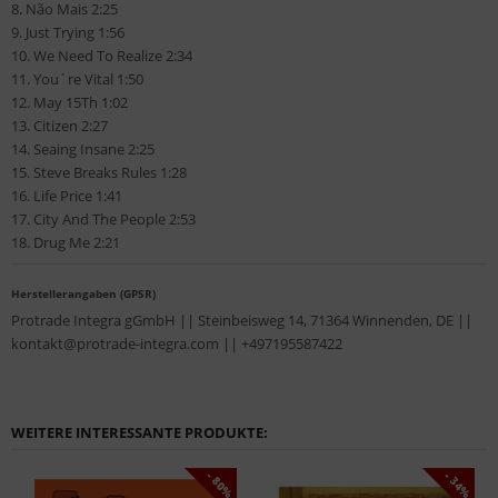
8. Não Mais 2:25
9. Just Trying 1:56
10. We Need To Realize 2:34
11. You´re Vital 1:50
12. May 15Th 1:02
13. Citizen 2:27
14. Seaing Insane 2:25
15. Steve Breaks Rules 1:28
16. Life Price 1:41
17. City And The People 2:53
18. Drug Me 2:21
Herstellerangaben (GPSR)
Protrade Integra gGmbH || Steinbeisweg 14, 71364 Winnenden, DE ||
kontakt@protrade-integra.com || +497195587422
WEITERE INTERESSANTE PRODUKTE:
- 80%
- 34%