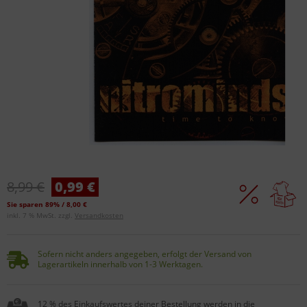
8,99 €
0,99 €
Sie sparen 89% / 8,00 €
inkl. 7 % MwSt. zzgl.
Versandkosten
Sofern nicht anders angegeben, erfolgt der Versand von
Lagerartikeln innerhalb von 1-3 Werktagen.
12 % des Einkaufswertes deiner Bestellung werden in die