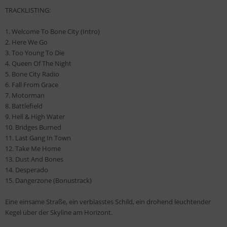
TRACKLISTING:
1. Welcome To Bone City (Intro)
2. Here We Go
3. Too Young To Die
4. Queen Of The Night
5. Bone City Radio
6. Fall From Grace
7. Motorman
8. Battlefield
9. Hell & High Water
10. Bridges Burned
11. Last Gang In Town
12. Take Me Home
13. Dust And Bones
14. Desperado
15. Dangerzone (Bonustrack)
Eine einsame Straße, ein verblasstes Schild, ein drohend leuchtender
Kegel über der Skyline am Horizont.