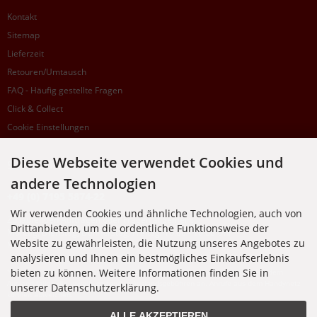
Kontakt
Sitemap
Lieferzeit
Retouren/Umtausch
FAQ - Häufig gestellte Fragen
Click & Collect
Cookie Einstellungen
Diese Webseite verwendet Cookies und
SUPPORTHOTLINE
andere Technologien
+49 (0) 7195 5874-22
Wir verwenden Cookies und ähnliche Technologien, auch von
Zu laufenden Aufträgen oder Fragen allgemein:
Drittanbietern, um die ordentliche Funktionsweise der
Montag, Dienstag, Donnerstag, Freitag: 10:00 - 16:00 Uhr
Website zu gewährleisten, die Nutzung unseres Angebotes zu
Mittwoch: 10:00 - 18:00 Uhr
analysieren und Ihnen ein bestmögliches Einkaufserlebnis
bieten zu können. Weitere Informationen finden Sie in
* Kosten: normaler Ortstarif DE, mit Flatratevertrag natürlich kostenlos. Aus dem
Ausland fallen die jeweils geltenden Auslandsgebühren an. Anrufe aus dem Handynetz
unserer Datenschutzerklärung.
können abweichen.
ALLE AKZEPTIEREN