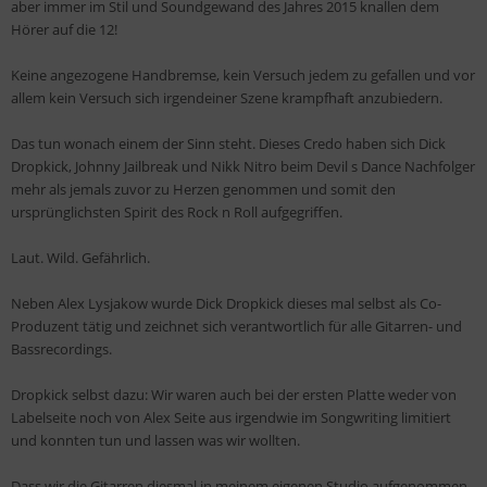
aber immer im Stil und Soundgewand des Jahres 2015 knallen dem
Hörer auf die 12!
Keine angezogene Handbremse, kein Versuch jedem zu gefallen und vor
allem kein Versuch sich irgendeiner Szene krampfhaft anzubiedern.
Das tun wonach einem der Sinn steht. Dieses Credo haben sich Dick
Dropkick, Johnny Jailbreak und Nikk Nitro beim Devil s Dance Nachfolger
mehr als jemals zuvor zu Herzen genommen und somit den
ursprünglichsten Spirit des Rock n Roll aufgegriffen.
Laut. Wild. Gefährlich.
Neben Alex Lysjakow wurde Dick Dropkick dieses mal selbst als Co-
Produzent tätig und zeichnet sich verantwortlich für alle Gitarren- und
Bassrecordings.
Dropkick selbst dazu: Wir waren auch bei der ersten Platte weder von
Labelseite noch von Alex Seite aus irgendwie im Songwriting limitiert
und konnten tun und lassen was wir wollten.
Dass wir die Gitarren diesmal in meinem eigenen Studio aufgenommen