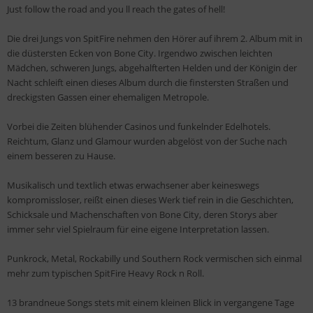
Just follow the road and you ll reach the gates of hell!
Die drei Jungs von SpitFire nehmen den Hörer auf ihrem 2. Album mit in
die düstersten Ecken von Bone City. Irgendwo zwischen leichten
Mädchen, schweren Jungs, abgehalfterten Helden und der Königin der
Nacht schleift einen dieses Album durch die finstersten Straßen und
dreckigsten Gassen einer ehemaligen Metropole.
Vorbei die Zeiten blühender Casinos und funkelnder Edelhotels.
Reichtum, Glanz und Glamour wurden abgelöst von der Suche nach
einem besseren zu Hause.
Musikalisch und textlich etwas erwachsener aber keineswegs
kompromissloser, reißt einen dieses Werk tief rein in die Geschichten,
Schicksale und Machenschaften von Bone City, deren Storys aber
immer sehr viel Spielraum für eine eigene Interpretation lassen.
Punkrock, Metal, Rockabilly und Southern Rock vermischen sich einmal
mehr zum typischen SpitFire Heavy Rock n Roll.
13 brandneue Songs stets mit einem kleinen Blick in vergangene Tage