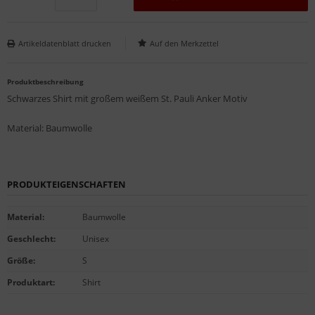
Artikeldatenblatt drucken
Produktbeschreibung
Schwarzes Shirt mit großem weißem St. Pauli Anker Motiv
Material: Baumwolle
PRODUKTEIGENSCHAFTEN
Material
:
Baumwolle
Geschlecht
:
Unisex
Größe
:
S
Produktart
:
Shirt