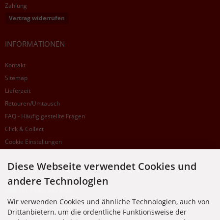
Zahlung
Vertrag widerrufen
INFORMATIONEN
Kontakt
Sitemap
Lieferzeit
Retouren/Umtausch
FAQ - Häufig gestellte Fragen
Click & Collect
Cookie Einstellungen
Diese Webseite verwendet Cookies und
SUPPORTHOTLINE
andere Technologien
+49 (0) 7195 5874-22
Wir verwenden Cookies und ähnliche Technologien, auch von
Zu laufenden Aufträgen oder Fragen allgemein:
Drittanbietern, um die ordentliche Funktionsweise der
Montag, Dienstag, Donnerstag, Freitag: 10:00 - 16:00 Uhr