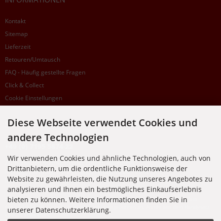
Kontakt
Sitemap
Lieferzeit
Retouren/Umtausch
FAQ - Häufig gestellte Fragen
Click & Collect
Cookie Einstellungen
Diese Webseite verwendet Cookies und
SUPPORTHOTLINE
andere Technologien
+49 (0) 7195 5874-22
Wir verwenden Cookies und ähnliche Technologien, auch von
Zu laufenden Aufträgen oder Fragen allgemein:
Drittanbietern, um die ordentliche Funktionsweise der
Montag, Dienstag, Donnerstag, Freitag: 10:00 - 16:00 Uhr
Website zu gewährleisten, die Nutzung unseres Angebotes zu
Mittwoch: 10:00 - 18:00 Uhr
analysieren und Ihnen ein bestmögliches Einkaufserlebnis
bieten zu können. Weitere Informationen finden Sie in
* Kosten: normaler Ortstarif DE, mit Flatratevertrag natürlich kostenlos. Aus dem
Ausland fallen die jeweils geltenden Auslandsgebühren an. Anrufe aus dem Handynetz
unserer Datenschutzerklärung.
können abweichen.