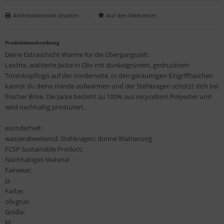
Artikeldatenblatt drucken
Produktbeschreibung
Deine Extraschicht Wärme für die Übergangszeit:
Leichte, wattierte Jacke in Oliv mit dunkelgrünem, gedrucktem
Totenkopflogo auf der Vorderseite. In den geräumigen Eingrifftaschen
kannst du deine Hände aufwärmen und der Stehkragen schützt dich bei
frischer Brise. Die Jacke besteht zu 100% aus recyceltem Polyester und
wird nachhaltig produziert.
esonderheit:
wasserabweisend; Stehkragen; dünne Wattierung
FCSP Sustainable Product:
Nachhaltiges Material
Fairwear:
Ja
Farbe:
olivgrün
Größe:
M