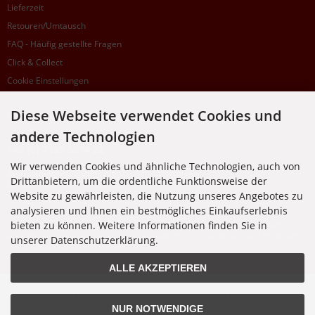
Lieferzeit
Retouren/Umtausch
FAQ - Häufig gestellte Fragen
Click & Collect
Cookie Einstellungen
Diese Webseite verwendet Cookies und
SUPPORTHOTLINE
andere Technologien
+49 (0) 7195 5874-22
Wir verwenden Cookies und ähnliche Technologien, auch von
Zu laufenden Aufträgen oder Fragen allgemein:
Drittanbietern, um die ordentliche Funktionsweise der
Montag, Dienstag, Donnerstag, Freitag: 10:00 - 16:00 Uhr
Website zu gewährleisten, die Nutzung unseres Angebotes zu
Mittwoch: 10:00 - 18:00 Uhr
analysieren und Ihnen ein bestmögliches Einkaufserlebnis
bieten zu können. Weitere Informationen finden Sie in
* Kosten: normaler Ortstarif DE, mit Flatratevertrag natürlich kostenlos. Aus dem
Ausland fallen die jeweils geltenden Auslandsgebühren an. Anrufe aus dem Handynetz
unserer Datenschutzerklärung.
können abweichen.
ALLE AKZEPTIEREN
Alle Preise inkl. gesetzl. MwSt. zzgl.
Versandkosten
. Die durchgestrichenen Preise
entsprechen dem bisherigen Preis bei Nixgut Onlineshop
NUR NOTWENDIGE