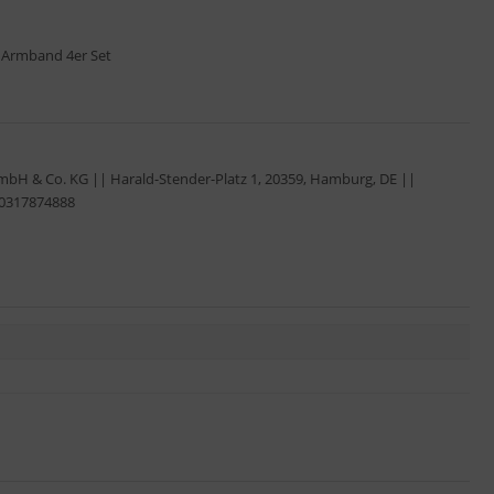
al Armband 4er Set
GmbH & Co. KG || Harald-Stender-Platz 1, 20359, Hamburg, DE ||
40317874888