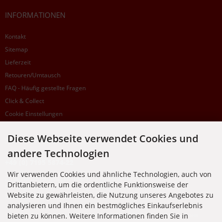
INFORMATIONEN
Kontakt
Sitemap
Lieferzeit
Retouren/Umtausch
FAQ - Häufig gestellte Fragen
Click & Collect
Cookie Einstellungen
Diese Webseite verwendet Cookies und
SUPPORTHOTLINE
andere Technologien
+49 (0) 7195 5874-22
Wir verwenden Cookies und ähnliche Technologien, auch von
Zu laufenden Aufträgen oder Fragen allgemein:
Drittanbietern, um die ordentliche Funktionsweise der
Montag, Dienstag, Donnerstag, Freitag: 10:00 - 16:00 Uhr
Website zu gewährleisten, die Nutzung unseres Angebotes zu
Mittwoch: 10:00 - 18:00 Uhr
analysieren und Ihnen ein bestmögliches Einkaufserlebnis
bieten zu können. Weitere Informationen finden Sie in
* Kosten: normaler Ortstarif DE, mit Flatratevertrag natürlich kostenlos. Aus dem