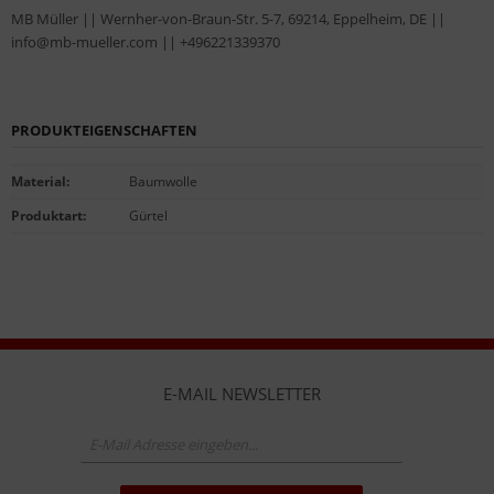
MB Müller || Wernher-von-Braun-Str. 5-7, 69214, Eppelheim, DE ||
info@mb-mueller.com || +496221339370
PRODUKTEIGENSCHAFTEN
Material
:
Baumwolle
Produktart
:
Gürtel
E-MAIL NEWSLETTER