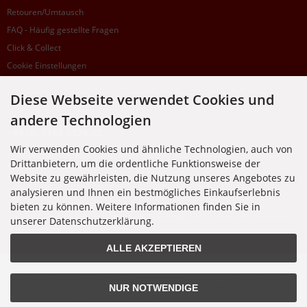
Retouren/Umtausch
FAQ - Häufig gestellte Fragen
Click & Collect
Cookie Einstellungen
Diese Webseite verwendet Cookies und
SUPPORTHOTLINE
andere Technologien
+49 (0) 7195 5874-22
Wir verwenden Cookies und ähnliche Technologien, auch von
Zu laufenden Aufträgen oder Fragen allgemein:
Drittanbietern, um die ordentliche Funktionsweise der
Montag, Dienstag, Donnerstag, Freitag: 10:00 - 16:00 Uhr
Website zu gewährleisten, die Nutzung unseres Angebotes zu
Mittwoch: 10:00 - 18:00 Uhr
analysieren und Ihnen ein bestmögliches Einkaufserlebnis
bieten zu können. Weitere Informationen finden Sie in
* Kosten: normaler Ortstarif DE, mit Flatratevertrag natürlich kostenlos. Aus dem
Ausland fallen die jeweils geltenden Auslandsgebühren an. Anrufe aus dem Handynetz
unserer Datenschutzerklärung.
können abweichen.
ALLE AKZEPTIEREN
Alle Preise inkl. gesetzl. MwSt. zzgl.
Versandkosten
. Die durchgestrichenen Preise
entsprechen dem bisherigen Preis bei Nixgut Onlineshop
NUR NOTWENDIGE
© 2026 Nixgut Onlineshop • Alle Rechte vorbehalten