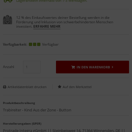
Lagerartikeln innerhalb von 1-3 Werktagen.
12 % des Einkaufswertes deiner Bestellung werden in die
Förderung und Inklusion von schwerbehinderten Menschen
investiert.
ERFAHRE MEHR
Verfügbarkeit:
Verfügbar
Anzahl
IN DEN WARENKORB
Artikeldatenblatt drucken
Produktbeschreibung
Trabireiter - Kind Aus der Zone - Button
Herstellerangaben (GPSR)
Protrade Integra gGmbH || Steinbeisweg 14, 71364 Winnenden, DE ||