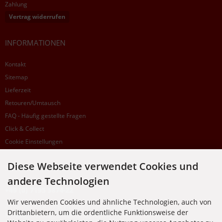
Zahlung
Vertrag widerrufen
INFORMATIONEN
Kontakt
Sitemap
Lieferzeit
Retouren/Umtausch
FAQ - Häufig gestellte Fragen
Click & Collect
Cookie Einstellungen
Diese Webseite verwendet Cookies und
SUPPORTHOTLINE
andere Technologien
+49 (0) 7195 5874-22
Wir verwenden Cookies und ähnliche Technologien, auch von
Zu laufenden Aufträgen oder Fragen allgemein:
Drittanbietern, um die ordentliche Funktionsweise der
Montag, Dienstag, Donnerstag, Freitag: 10:00 - 16:00 Uhr