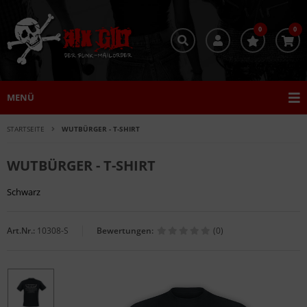
0
0
MENÜ
STARTSEITE
WUTBÜRGER - T-SHIRT
WUTBÜRGER - T-SHIRT
Schwarz
Art.Nr.:
10308-S
Bewertungen:
(0)