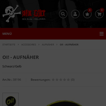
0
0
MENÜ
STARTSEITE
ACCESSOIRES
AUFNÄHER
OI! - AUFNÄHER
OI! - AUFNÄHER
Schwarz/Gelb
Art.Nr.:
38196
Bewertungen:
(0)