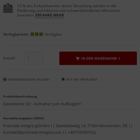
12 % des Einkaufswertes deiner Bestellung werden in die
Förderung und Inklusion von schwerbehinderten Menschen
investiert.
ERFAHRE MEHR
Verfügbarkeit:
Verfügbar
Anzahl
IN DEN WARENKORB
Artikeldatenblatt drucken
Produktbeschreibung
Gewobener Oi! - Aufnäher zum Aufbügeln!
Herstellerangaben (GPSR)
Protrade Integra gGmbH || Steinbeisweg 14, 71364 Winnenden, DE ||
kontakt@protrade-integra.com || +497195587422