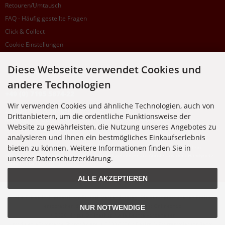
Retouren/Umtausch
FAQ - Häufig gestellte Fragen
Click & Collect
Cookie Einstellungen
Diese Webseite verwendet Cookies und
SUPPORTHOTLINE
andere Technologien
+49 (0) 7195 5874-22
Wir verwenden Cookies und ähnliche Technologien, auch von
Zu laufenden Aufträgen oder Fragen allgemein:
Drittanbietern, um die ordentliche Funktionsweise der
Montag, Dienstag, Donnerstag, Freitag: 10:00 - 16:00 Uhr
Website zu gewährleisten, die Nutzung unseres Angebotes zu
Mittwoch: 10:00 - 18:00 Uhr
analysieren und Ihnen ein bestmögliches Einkaufserlebnis
bieten zu können. Weitere Informationen finden Sie in
* Kosten: normaler Ortstarif DE, mit Flatratevertrag natürlich kostenlos. Aus dem
Ausland fallen die jeweils geltenden Auslandsgebühren an. Anrufe aus dem Handynetz
unserer Datenschutzerklärung.
können abweichen.
ALLE AKZEPTIEREN
Alle Preise inkl. gesetzl. MwSt. zzgl.
Versandkosten
. Die durchgestrichenen Preise
entsprechen dem bisherigen Preis bei Nixgut Onlineshop
NUR NOTWENDIGE
© 2026 Nixgut Onlineshop • Alle Rechte vorbehalten
modified eCommerce Shopsoftware © 2009-2026 • Design & Programmierung Rehm