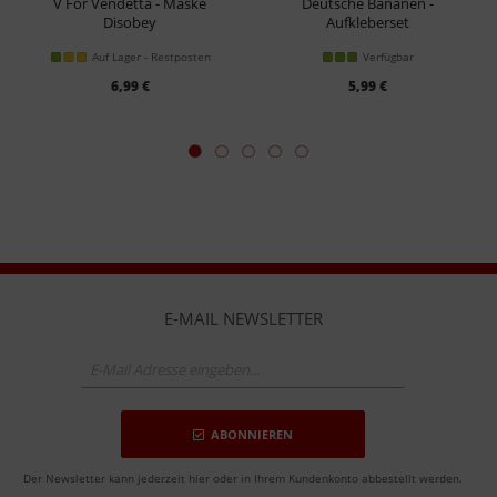
V For Vendetta - Maske
Deutsche Bananen -
Disobey
Aufkleberset
Poster
Auf Lager - Restposten
Verfügbar
6,99 €
5,99 €
E-MAIL NEWSLETTER
ABONNIEREN
Der Newsletter kann jederzeit hier oder in Ihrem Kundenkonto abbestellt werden.