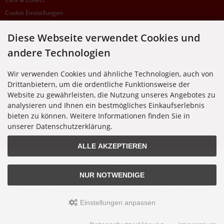
Cookie Einstellungen
Diese Webseite verwendet Cookies und
SUPPORTHOTLINE
andere Technologien
+49 (0) 7195 5874-22
Wir verwenden Cookies und ähnliche Technologien, auch von
Zu laufenden Aufträgen oder Fragen allgemein:
Drittanbietern, um die ordentliche Funktionsweise der
Montag, Dienstag, Donnerstag, Freitag: 10:00 - 16:00 Uhr
Website zu gewährleisten, die Nutzung unseres Angebotes zu
Mittwoch: 10:00 - 18:00 Uhr
analysieren und Ihnen ein bestmögliches Einkaufserlebnis
bieten zu können. Weitere Informationen finden Sie in
* Kosten: normaler Ortstarif DE, mit Flatratevertrag natürlich kostenlos. Aus dem
Ausland fallen die jeweils geltenden Auslandsgebühren an. Anrufe aus dem Handynetz
unserer Datenschutzerklärung.
können abweichen.
ALLE AKZEPTIEREN
Alle Preise inkl. gesetzl. MwSt. zzgl.
Versandkosten
. Die durchgestrichenen Preise
entsprechen dem bisherigen Preis bei Nixgut Onlineshop
NUR NOTWENDIGE
© 2026 Nixgut Onlineshop • Alle Rechte vorbehalten
modified eCommerce Shopsoftware © 2009-2026 • Design & Programmierung Rehm
Webdesign
Einstellungen anpassen