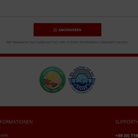
ABONNIEREN
Der Newsletter kann jederzeit hier oder in Ihrem Kundenkonto abbestellt werden.
NFORMATIONEN
SUPPORTH
ntakt
+49 (0) 71