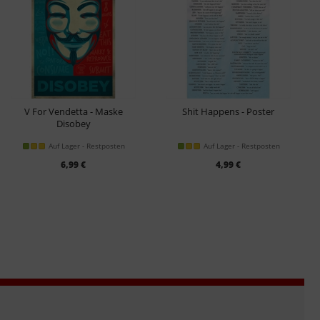
V For Vendetta - Maske
Shit Happens - Poster
Disobey
Poster
Auf Lager - Restposten
Auf Lager - Restposten
6,99 €
4,99 €