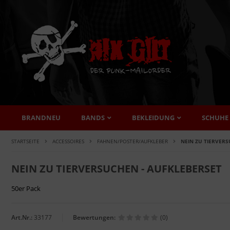
BRANDNEU
BANDS
BEKLEIDUNG
SCHUHE
STARTSEITE
ACCESSOIRES
FAHNEN/POSTER/AUFKLEBER
NEIN ZU TIERVERS
NEIN ZU TIERVERSUCHEN - AUFKLEBERSET
50er Pack
Art.Nr.:
33177
Bewertungen:
(0)