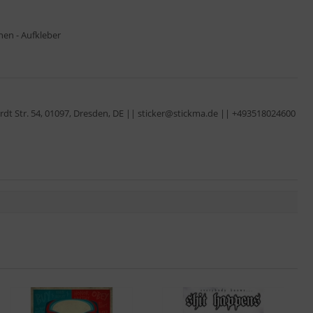
hen - Aufkleber
dt Str. 54, 01097, Dresden, DE || sticker@stickma.de || +493518024600