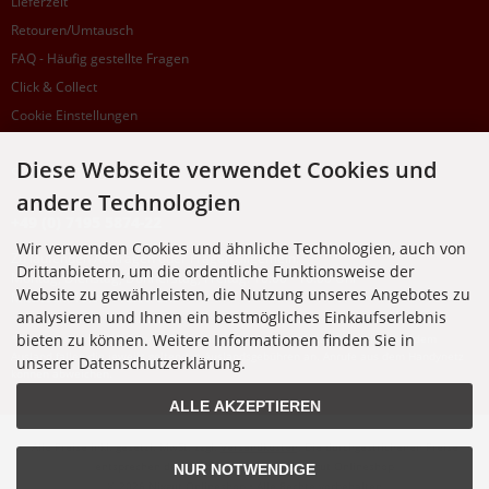
Lieferzeit
Retouren/Umtausch
FAQ - Häufig gestellte Fragen
Click & Collect
Cookie Einstellungen
Diese Webseite verwendet Cookies und
SUPPORTHOTLINE
andere Technologien
+49 (0) 7195 5874-22
Wir verwenden Cookies und ähnliche Technologien, auch von
Zu laufenden Aufträgen oder Fragen allgemein:
Drittanbietern, um die ordentliche Funktionsweise der
Montag, Dienstag, Donnerstag, Freitag: 10:00 - 16:00 Uhr
Website zu gewährleisten, die Nutzung unseres Angebotes zu
Mittwoch: 10:00 - 18:00 Uhr
analysieren und Ihnen ein bestmögliches Einkaufserlebnis
bieten zu können. Weitere Informationen finden Sie in
* Kosten: normaler Ortstarif DE, mit Flatratevertrag natürlich kostenlos. Aus dem
Ausland fallen die jeweils geltenden Auslandsgebühren an. Anrufe aus dem Handynetz
unserer Datenschutzerklärung.
können abweichen.
ALLE AKZEPTIEREN
Alle Preise inkl. gesetzl. MwSt. zzgl.
Versandkosten
. Die durchgestrichenen Preise
entsprechen dem bisherigen Preis bei Nixgut Onlineshop
NUR NOTWENDIGE
© 2026 Nixgut Onlineshop • Alle Rechte vorbehalten