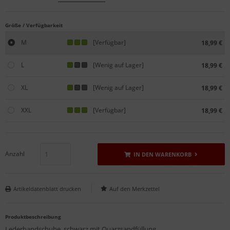
Größe / Verfügbarkeit
M
[Verfügbar]
18,99 €
L
[Wenig auf Lager]
18,99 €
XL
[Wenig auf Lager]
18,99 €
XXL
[Verfügbar]
18,99 €
Anzahl
IN DEN WARENKORB
Artikeldatenblatt drucken
Produktbeschreibung
Lederhandschuhe, schwarz mit Quarzsandfüllung,